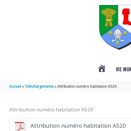
Aller au contenu
Aller au pied de page
VIE MU
L’ACTUALITÉ
Accueil
Téléchargements
Attribution numéro habitation A520
DE
Attribution numéro habitation A520
SAINT-
Attribution numéro habitation A520