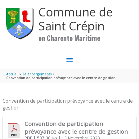
Aller au contenu
Aller au pied de page
Commune de
Saint Crépin
en Charente Maritime
MENU
PRINCIPAL
Accueil
Téléchargements
Convention de participation prévoyance avec le centre de gestion
Convention de participation prévoyance avec le centre de
gestion
Convention de participation
prévoyance avec le centre de gestion
PDF
| 507,38 Ko
| 13 Novembre 2023