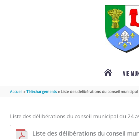
Aller au contenu
Aller au pied de page
VIE MU
L’ACTUALITÉ
Accueil
Téléchargements
Liste des délibérations du conseil municipal 
DE
Liste des délibérations du conseil municipal du 24 a
SAINT-
Liste des délibérations du conseil mun