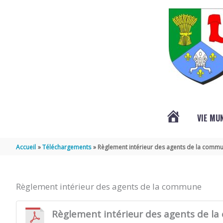
Aller au contenu
Aller au pied de page
VIE MU
L’ACTUALITÉ
Accueil
Téléchargements
Règlement intérieur des agents de la comm
DE
Règlement intérieur des agents de la commune
SAINT-
Règlement intérieur des agents de l