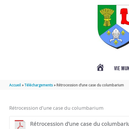
Aller au contenu
Aller au pied de page
VIE MU
L’ACTUALITÉ
Accueil
Téléchargements
Rétrocession d’une case du columbarium
DE
Rétrocession d’une case du columbarium
SAINT-
Rétrocession d’une case du columbar