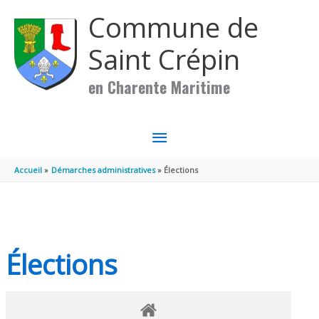
Aller au contenu
Aller au pied de page
Commune de
Saint Crépin
en Charente Maritime
MENU
PRINCIPAL
Accueil
Démarches administratives
Élections
Élections