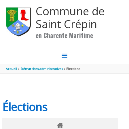
Aller au contenu
Aller au pied de page
Commune de
Saint Crépin
en Charente Maritime
MENU
PRINCIPAL
Accueil
Démarches administratives
Élections
Élections