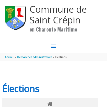
Aller au contenu
Aller au pied de page
Commune de
Saint Crépin
en Charente Maritime
MENU
PRINCIPAL
Accueil
Démarches administratives
Élections
Élections