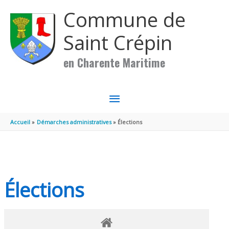
Aller au contenu
Aller au pied de page
Commune de
Saint Crépin
en Charente Maritime
MENU
PRINCIPAL
Accueil
Démarches administratives
Élections
Élections