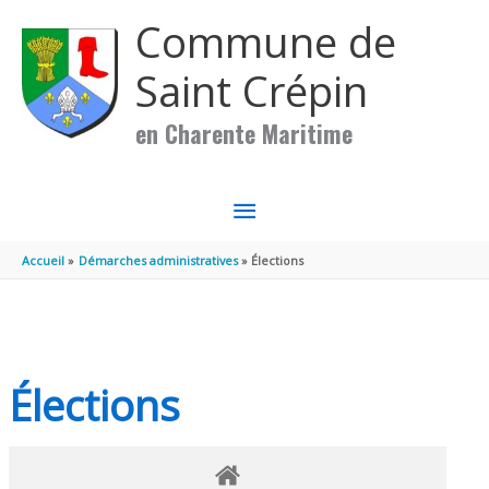
Aller au contenu
Aller au pied de page
Commune de
Saint Crépin
en Charente Maritime
MENU
PRINCIPAL
Accueil
Démarches administratives
Élections
Élections