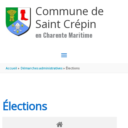
Aller au contenu
Aller au pied de page
Commune de
Saint Crépin
en Charente Maritime
MENU
PRINCIPAL
Accueil
Démarches administratives
Élections
Élections