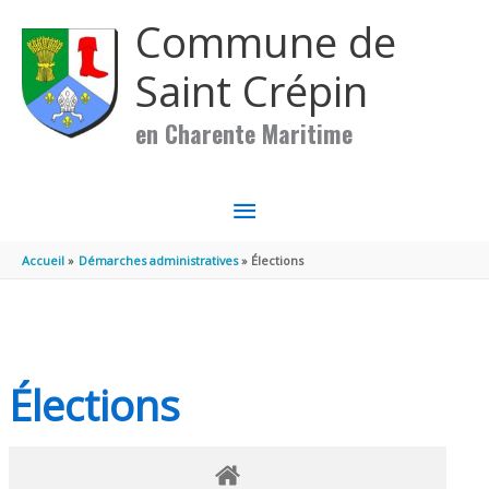
Aller au contenu
Aller au pied de page
Commune de
Saint Crépin
en Charente Maritime
MENU
PRINCIPAL
Accueil
Démarches administratives
Élections
Élections