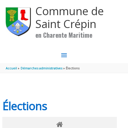
Aller au contenu
Aller au pied de page
Commune de
Saint Crépin
en Charente Maritime
MENU
PRINCIPAL
Accueil
Démarches administratives
Élections
Élections