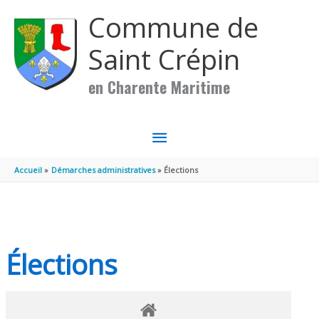
Aller au contenu
Aller au pied de page
Commune de
Saint Crépin
en Charente Maritime
MENU
PRINCIPAL
Accueil
Démarches administratives
Élections
Élections