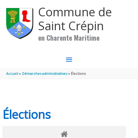
Aller au contenu
Aller au pied de page
Commune de
Saint Crépin
en Charente Maritime
MENU
PRINCIPAL
Accueil
Démarches administratives
Élections
Élections