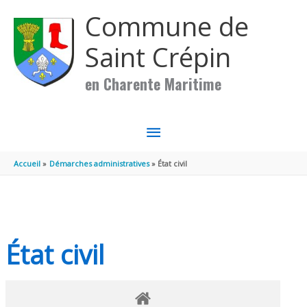
Aller au contenu
Aller au pied de page
Commune de
Saint Crépin
en Charente Maritime
MENU
PRINCIPAL
Accueil
Démarches administratives
État civil
État civil