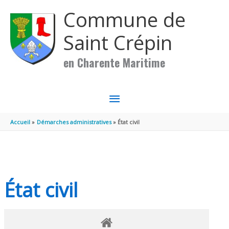
Aller au contenu
Aller au pied de page
Commune de
Saint Crépin
en Charente Maritime
MENU
PRINCIPAL
Accueil
Démarches administratives
État civil
État civil