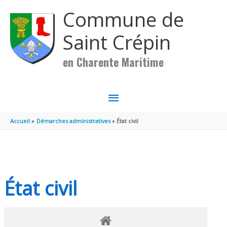
Aller au contenu
Aller au pied de page
Commune de
Saint Crépin
en Charente Maritime
MENU
PRINCIPAL
Accueil
Démarches administratives
État civil
État civil