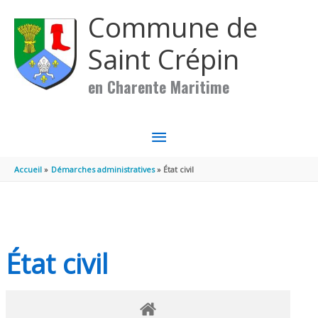
Aller au contenu
Aller au pied de page
Commune de
Saint Crépin
en Charente Maritime
MENU
PRINCIPAL
Accueil
Démarches administratives
État civil
État civil