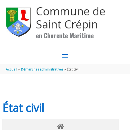
Aller au contenu
Aller au pied de page
Commune de
Saint Crépin
en Charente Maritime
MENU
PRINCIPAL
Accueil
Démarches administratives
État civil
État civil