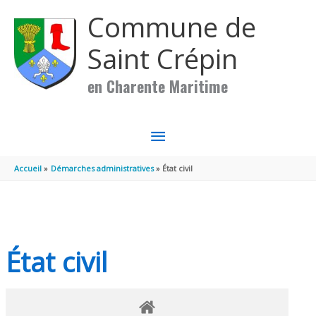
Aller au contenu
Aller au pied de page
Commune de
Saint Crépin
en Charente Maritime
MENU
PRINCIPAL
Accueil
Démarches administratives
État civil
État civil