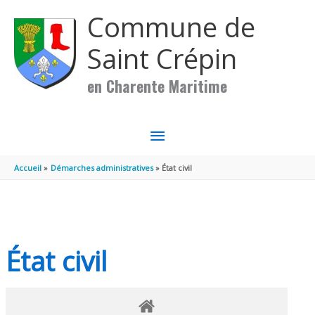
Aller au contenu
Aller au pied de page
Commune de
Saint Crépin
en Charente Maritime
MENU
PRINCIPAL
Accueil
Démarches administratives
État civil
État civil