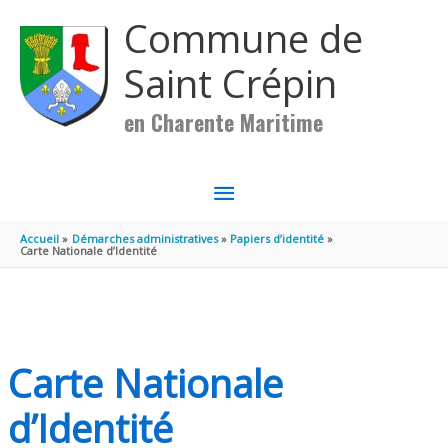
Aller au contenu
Aller au pied de page
Commune de
Saint Crépin
en Charente Maritime
MENU
PRINCIPAL
Accueil
Démarches administratives
Papiers d’identité
Carte Nationale d’Identité
Carte Nationale
d’Identité