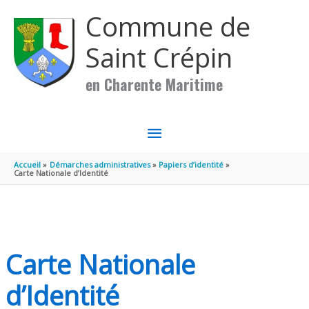
Aller au contenu
Aller au pied de page
Commune de
Saint Crépin
en Charente Maritime
MENU
PRINCIPAL
Accueil
Démarches administratives
Papiers d’identité
Carte Nationale d’Identité
Carte Nationale
d’Identité