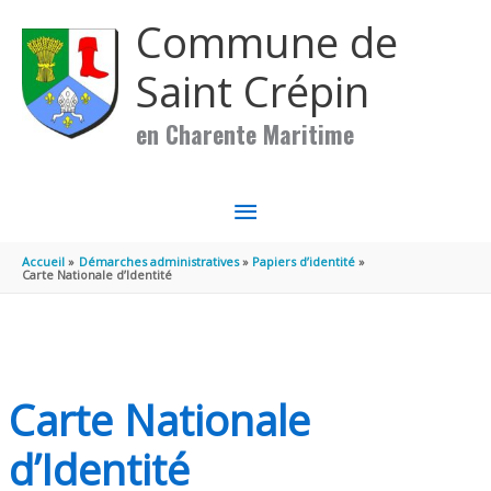
Aller au contenu
Aller au pied de page
Commune de
Saint Crépin
en Charente Maritime
MENU
PRINCIPAL
Accueil
Démarches administratives
Papiers d’identité
Carte Nationale d’Identité
Carte Nationale
d’Identité