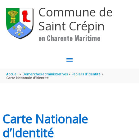
Aller au contenu
Aller au pied de page
Commune de
Saint Crépin
en Charente Maritime
MENU
PRINCIPAL
Accueil
Démarches administratives
Papiers d’identité
Carte Nationale d’Identité
Carte Nationale
d’Identité