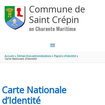
Aller au contenu
Aller au pied de page
Commune de
Saint Crépin
en Charente Maritime
MENU
PRINCIPAL
Accueil
Démarches administratives
Papiers d’identité
Carte Nationale d’Identité
Carte Nationale
d’Identité