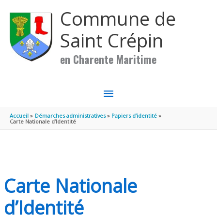
Aller au contenu
Aller au pied de page
Commune de
Saint Crépin
en Charente Maritime
MENU
PRINCIPAL
Accueil
Démarches administratives
Papiers d’identité
Carte Nationale d’Identité
Carte Nationale
d’Identité