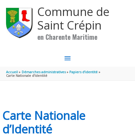
Aller au contenu
Aller au pied de page
Commune de
Saint Crépin
en Charente Maritime
MENU
PRINCIPAL
Accueil
Démarches administratives
Papiers d’identité
Carte Nationale d’Identité
Carte Nationale
d’Identité