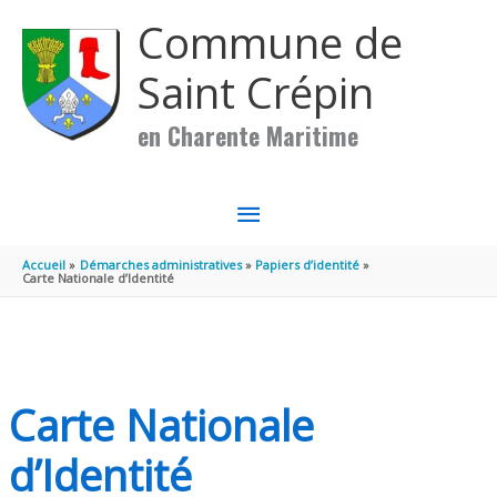
Aller au contenu
Aller au pied de page
Commune de
Saint Crépin
en Charente Maritime
MENU
PRINCIPAL
Accueil
Démarches administratives
Papiers d’identité
Carte Nationale d’Identité
Carte Nationale
d’Identité