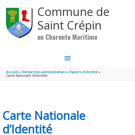
Aller au contenu
Aller au pied de page
Commune de
Saint Crépin
en Charente Maritime
MENU
PRINCIPAL
Accueil
Démarches administratives
Papiers d’identité
Carte Nationale d’Identité
Carte Nationale
d’Identité