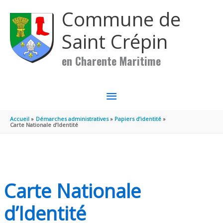
Aller au contenu
Aller au pied de page
Commune de
Saint Crépin
en Charente Maritime
MENU
PRINCIPAL
Accueil
Démarches administratives
Papiers d’identité
Carte Nationale d’Identité
Carte Nationale
d’Identité