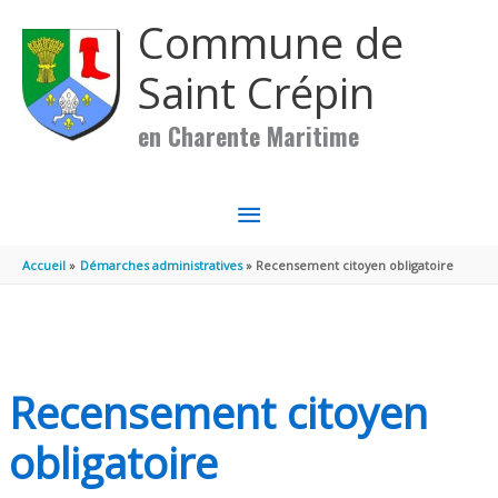
Aller au contenu
Aller au pied de page
Commune de
Saint Crépin
en Charente Maritime
MENU
PRINCIPAL
Accueil
Démarches administratives
Recensement citoyen obligatoire
Recensement citoyen
obligatoire