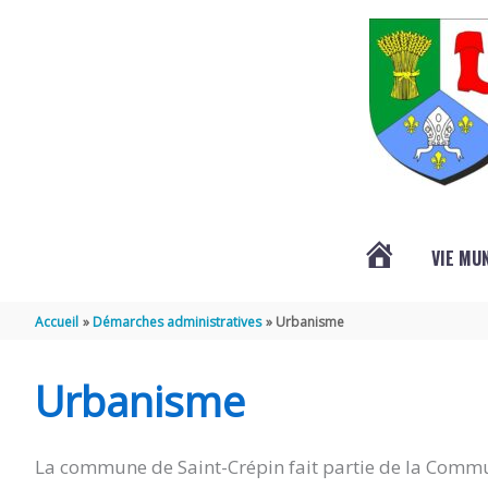
Aller au contenu
Aller au pied de page
VIE MU
L’ACTUALITÉ
Accueil
Démarches administratives
Urbanisme
DE
Urbanisme
SAINT-
La commune de Saint-Crépin fait partie de la Commu