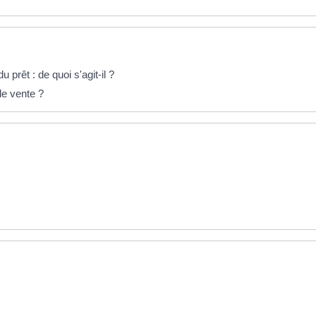
prêt : de quoi s'agit-il ?
de vente ?