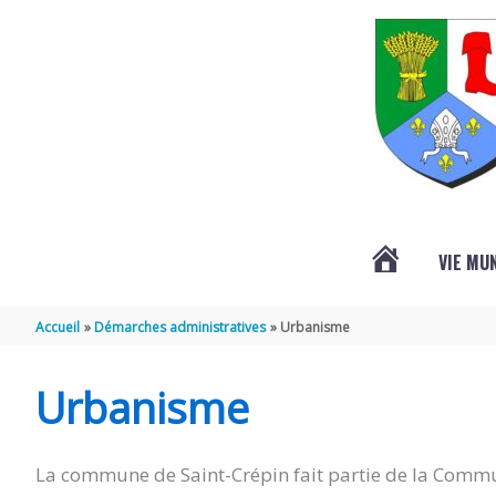
Aller au contenu
Aller au pied de page
VIE MU
L’ACTUALITÉ
Accueil
Démarches administratives
Urbanisme
DE
Urbanisme
SAINT-
La commune de Saint-Crépin fait partie de la Commu