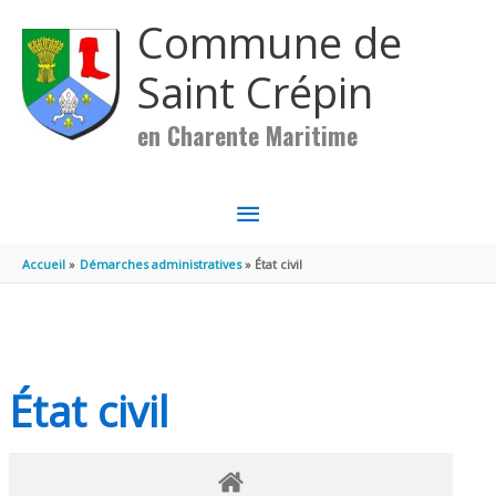
Aller au contenu
Aller au pied de page
Commune de
Saint Crépin
en Charente Maritime
MENU
PRINCIPAL
Accueil
Démarches administratives
État civil
État civil