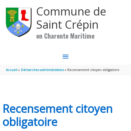
Aller au contenu
Aller au pied de page
Commune de
Saint Crépin
en Charente Maritime
MENU
PRINCIPAL
Accueil
Démarches administratives
Recensement citoyen obligatoire
Recensement citoyen
obligatoire