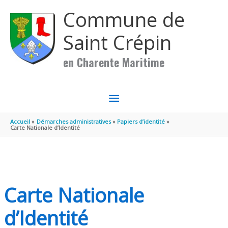
Aller au contenu
Aller au pied de page
Commune de
Saint Crépin
en Charente Maritime
MENU
PRINCIPAL
Accueil
Démarches administratives
Papiers d’identité
Carte Nationale d’Identité
Carte Nationale
d’Identité